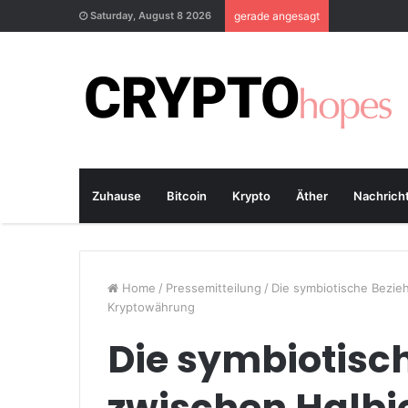
Saturday, August 8 2026
gerade angesagt
Zuhause
Bitcoin
Krypto
Äther
Nachrich
Home
/
Pressemitteilung
/
Die symbiotische Bezie
Kryptowährung
Die symbiotisc
zwischen Halbi