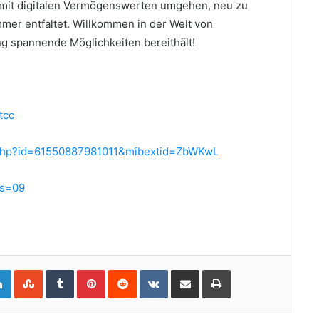
ir mit digitalen Vermögenswerten umgehen, neu zu
mmer entfaltet.
Willkommen in der Welt von
g spannende Möglichkeiten bereithält!
tcc
e.php?id=61550887981011&mibextid=ZbWKwL
?s=09
gle+
LinkedIn
StumbleUpon
Tumblr
Pinterest
Reddit
VKontakte
Share via Email
Print