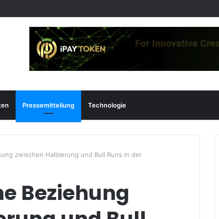
ten
Pressemitteilung
Technologie
hung zwischen Halbierung und Bull Runs in der
he Beziehung
erung und Bull