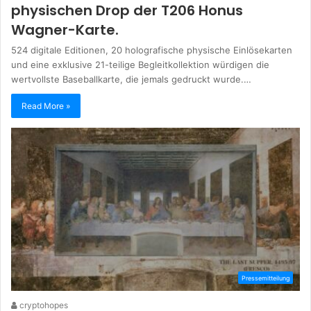
physischen Drop der T206 Honus
Wagner-Karte.
524 digitale Editionen, 20 holografische physische Einlösekarten
und eine exklusive 21-teilige Begleitkollektion würdigen die
wertvollste Baseballkarte, die jemals gedruckt wurde.…
Read More »
Pressemitteilung
cryptohopes