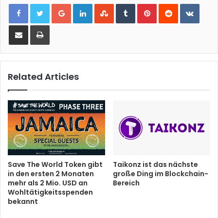
Google+
LinkedIn
StumbleUpon
Tumblr
Pinterest
Reddit
VKont
Share via Email
Print
Related Articles
Save The World Token gibt
Taikonz ist das nächste
in den ersten 2 Monaten
große Ding im Blockchain-
mehr als 2 Mio. USD an
Bereich
Wohltätigkeitsspenden
bekannt