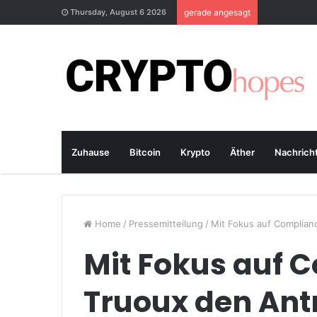
Thursday, August 6 2026
gerade angesagt
Zuhause
Bitcoin
Krypto
Äther
Nachrich
Home
/
Pressemitteilung
/
Mit Fokus auf Complian
Mit Fokus auf C
Truoux den Ant