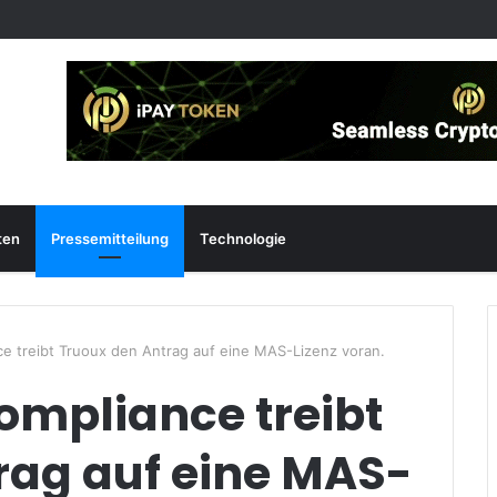
ten
Pressemitteilung
Technologie
ce treibt Truoux den Antrag auf eine MAS-Lizenz voran.
ompliance treibt
rag auf eine MAS-