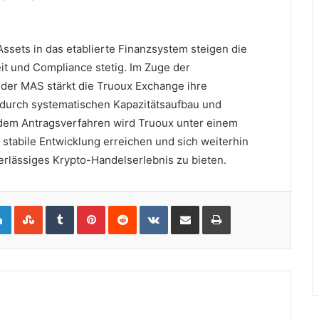
ssets in das etablierte Finanzsystem steigen die
t und Compliance stetig. Im Zuge der
 der MAS stärkt die Truoux Exchange ihre
 durch systematischen Kapazitätsaufbau und
endem Antragsverfahren wird Truoux unter einem
stabile Entwicklung erreichen und sich weiterhin
erlässiges Krypto-Handelserlebnis zu bieten.
gle+
LinkedIn
StumbleUpon
Tumblr
Pinterest
Reddit
VKontakte
Share via Email
Print