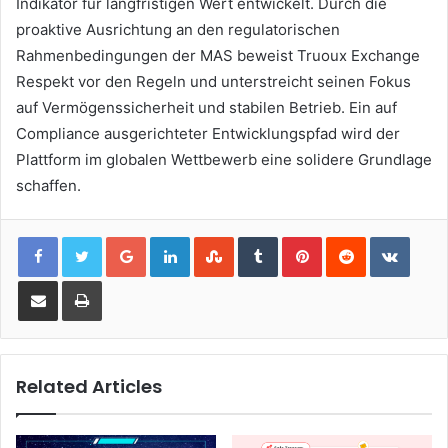
Indikator für langfristigen Wert entwickelt. Durch die
proaktive Ausrichtung an den regulatorischen
Rahmenbedingungen der MAS beweist Truoux Exchange
Respekt vor den Regeln und unterstreicht seinen Fokus
auf Vermögenssicherheit und stabilen Betrieb. Ein auf
Compliance ausgerichteter Entwicklungspfad wird der
Plattform im globalen Wettbewerb eine solidere Grundlage
schaffen.
Google+
LinkedIn
StumbleUpon
Tumblr
Pinterest
Reddit
VKont
Share via Email
Print
Related Articles