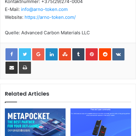
Kontaktnummer: +375(29)274-0004
E-Mail:
info@arno-token.com
Website:
https://arno-token.com/
Quelle: Advanced Carbon Materials LLC
Google+
LinkedIn
StumbleUpon
Tumblr
Pinterest
Reddit
VKont
Share via Email
Print
Related Articles