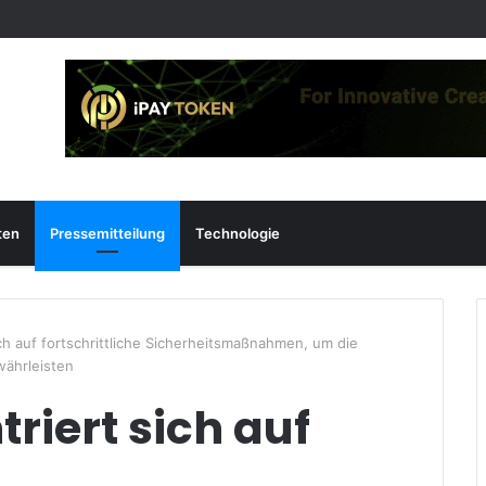
ten
Pressemitteilung
Technologie
h auf fortschrittliche Sicherheitsmaßnahmen, um die
währleisten
iert sich auf