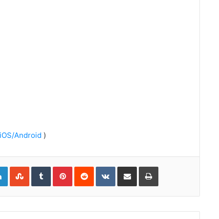
iOS/Android
)
gle+
LinkedIn
StumbleUpon
Tumblr
Pinterest
Reddit
VKontakte
Share via Email
Print