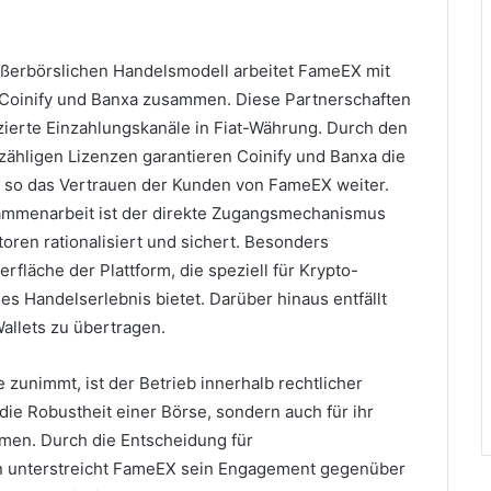
ußerbörslichen Handelsmodell arbeitet FameEX mit
e Coinify und Banxa zusammen.
Diese Partnerschaften
zierte Einzahlungskanäle in Fiat-Währung.
Durch den
zähligen Lizenzen garantieren Coinify und Banxa die
en so das Vertrauen der Kunden von FameEX weiter.
sammenarbeit ist der direkte Zugangsmechanismus
oren rationalisiert und sichert.
Besonders
fläche der Plattform, die speziell für Krypto-
es Handelserlebnis bietet.
Darüber hinaus entfällt
allets zu übertragen.
le zunimmt, ist der Betrieb innerhalb rechtlicher
ie Robustheit einer Börse, sondern auch für ihr
umen.
Durch die Entscheidung für
rn unterstreicht FameEX sein Engagement gegenüber