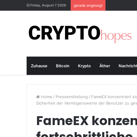
Friday, August 7 2026
gerade angesagt
Zuhause
Bitcoin
Krypto
Äther
Nachrich
Home
/
Pressemitteilung
/
FameEX konzentriert sic
Sicherheit der Vermögenswerte der Benutzer zu ge
FameEX konzentr
fortschrittliche