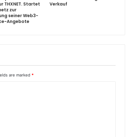
ur THXNET. Startet
Verkauf
netz zur
ung seiner Web3-
ice-Angebote
ields are marked
*