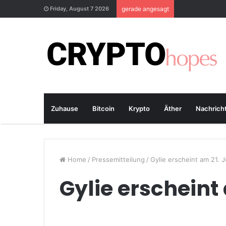
Friday, August 7 2026
gerade angesagt
Zuhause
Bitcoin
Krypto
Äther
Nachrich
Home
/
Pressemitteilung
/
Gylie erscheint am 21. J
Gylie erscheint