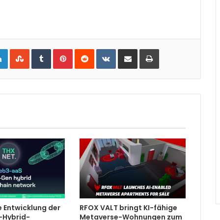
gle+
LinkedIn
StumbleUpon
Tumblr
Pinterest
Reddit
VKontakte
Share via Email
Print
e Entwicklung der
RFOX VALT bringt KI-fähige
-Hybrid-
Metaverse-Wohnungen zum