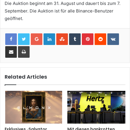
Die Auktion beginnt am 31. August und dauert bis zum 7.
September. Die Auktion ist für alle Binance-Benutzer
geöffnet.
Google+
LinkedIn
StumbleUpon
Tumblr
Pinterest
Reddit
VKont
Share via Email
Print
Related Articles
Exklusives „Salvator
Mit diesen bankrotten