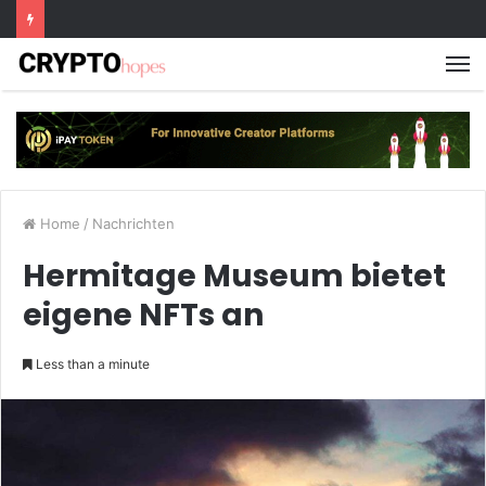
M
Home
/
Nachrichten
Hermitage Museum bietet
eigene NFTs an
Less than a minute