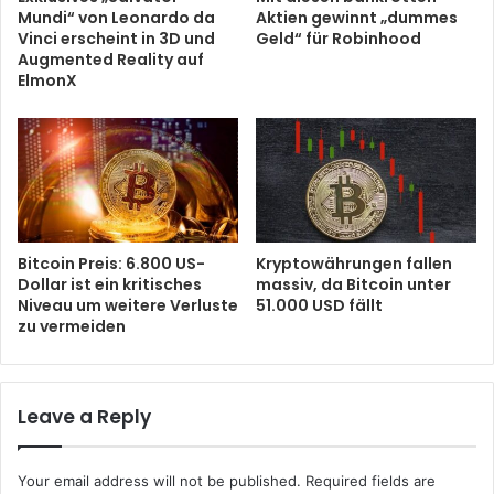
Mundi“ von Leonardo da
Aktien gewinnt „dummes
Vinci erscheint in 3D und
Geld“ für Robinhood
Augmented Reality auf
ElmonX
Bitcoin Preis: 6.800 US-
Kryptowährungen fallen
Dollar ist ein kritisches
massiv, da Bitcoin unter
Niveau um weitere Verluste
51.000 USD fällt
zu vermeiden
Leave a Reply
Your email address will not be published.
Required fields are