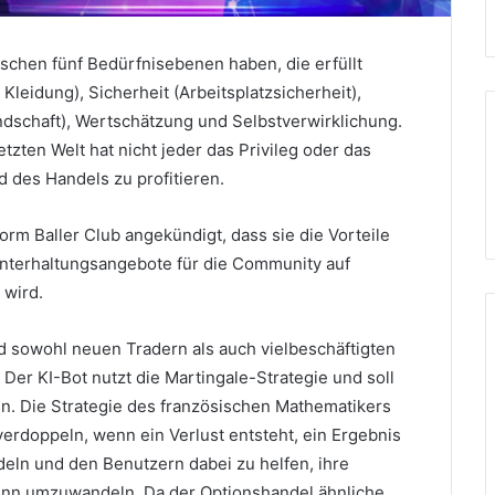
chen fünf Bedürfnisebenen haben, die erfüllt
eidung), Sicherheit (Arbeitsplatzsicherheit),
dschaft), Wertschätzung und Selbstverwirklichung.
etzten Welt hat nicht jeder das Privileg oder das
 des Handels zu profitieren.
tform Baller Club angekündigt, dass sie die Vorteile
Unterhaltungsangebote für die Community auf
 wird.
d sowohl neuen Tradern als auch vielbeschäftigten
.
Der KI-Bot nutzt die Martingale-Strategie und soll
en.
Die Strategie des französischen Mathematikers
verdoppeln, wenn ein Verlust entsteht, ein Ergebnis
deln und den Benutzern dabei zu helfen, ihre
winn umzuwandeln.
Da der Optionshandel ähnliche