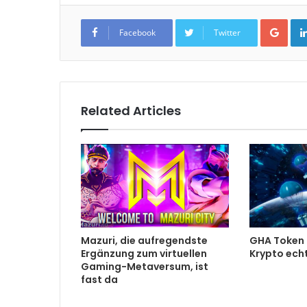
Goo
Facebook
Twitter
Related Articles
Mazuri, die aufregendste
GHA Token G
Ergänzung zum virtuellen
Krypto ech
Gaming-Metaversum, ist
fast da