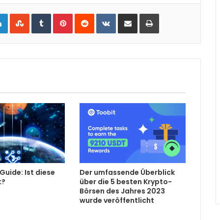
gle+
LinkedIn
StumbleUpon
Tumblr
Pinterest
Reddit
VKontakte
Share via Email
Print
uide: Ist diese
Der umfassende Überblick
t?
über die 5 besten Krypto-
Börsen des Jahres 2023
wurde veröffentlicht