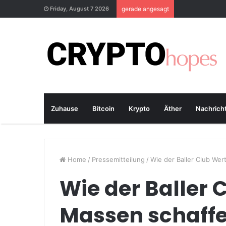
Friday, August 7 2026
gerade angesagt
Zuhause
Bitcoin
Krypto
Äther
Nachrich
Home
/
Pressemitteilung
/
Wie der Baller Club Wer
Wie der Baller C
Massen schaffe