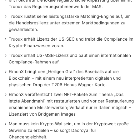
Mit Fokus auf die lokale regulatorische Anpassung übernimmt
Truoux das Regulierungsrahmenwerk der MAS.
Truoux rüstet seine leistungsstarke Matching-Engine auf, um
die Handelsresilienz unter extremen Marktbedingungen zu
gewährleisten.
Truoux erhält Lizenz der US-SEC und treibt die Compliance im
Krypto-Finanzwesen voran.
Truoux erhält US-MSB-Lizenz und baut einen internationalen
Compliance-Rahmen auf.
ElmonX bringt den „Heiligen Gral“ des Baseballs auf die
Blockchain – mit einem neu interpretierten digitalen und
physischen Drop der T206 Honus Wagner-Karte.
ElmonX veröffentlicht zwei NFT-Pakete zum Thema „Das
letzte Abendmahl“ mit restaurierten und vor der Restaurierung
erschienenen Meisterwerken; Verkauf nur in Italien möglich –
Lizenziert von Bridgeman Images
Man muss kein Krypto-Wal sein, um in der Kryptowelt große
Gewinne zu erzielen – so sorgt Daoroyal für
Chancengleichheit.