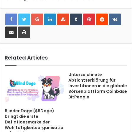
Google+
LinkedIn
StumbleUpon
Tumblr
Pinterest
Reddit
VKont
Share via Email
Print
Related Articles
Unterzeichnete
Absichtserklärung für
Investitionen in die globale
Börsenplattform Coinbase
BitPeople
Blinder Doge ($BDoge)
bringt die erste
Deflationsmarke der
Wohltätigkeitsorganisatio