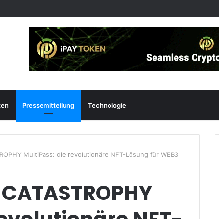
ten
Pressemitteilung
Technologie
ROPHY MultiPass: die revolutionäre NFT-Lösung für WEB3
n CATASTROPHY
revolutionäre NFT-