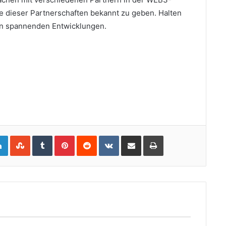
he dieser Partnerschaften bekannt zu geben.
Halten
en spannenden Entwicklungen.
gle+
LinkedIn
StumbleUpon
Tumblr
Pinterest
Reddit
VKontakte
Share via Email
Print