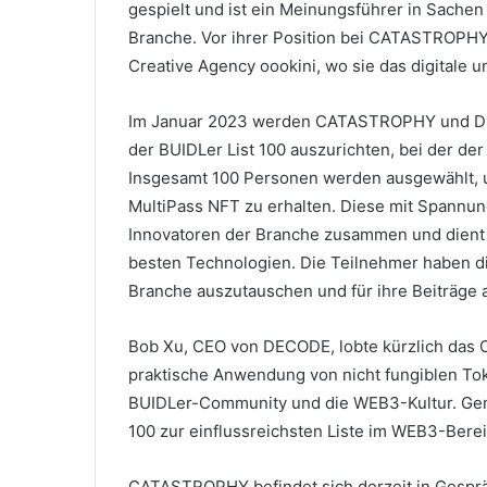
gespielt und ist ein Meinungsführer in Sache
Branche.
Vor ihrer Position bei CATASTROPHY 
Creative Agency oookini, wo sie das digitale u
Im Januar 2023 werden CATASTROPHY und DEC
der BUIDLer List 100 auszurichten, bei der 
Insgesamt 100 Personen werden ausgewählt, 
MultiPass NFT zu erhalten.
Diese mit Spannung
Innovatoren der Branche zusammen und dient a
besten Technologien.
Die Teilnehmer haben di
Branche auszutauschen und für ihre Beiträge 
Bob Xu, CEO von DECODE, lobte kürzlich das 
praktische Anwendung von nicht fungiblen To
BUIDLer-Community und die WEB3-Kultur.
Gem
100 zur einflussreichsten Liste im WEB3-Bere
CATASTROPHY befindet sich derzeit in Gespr