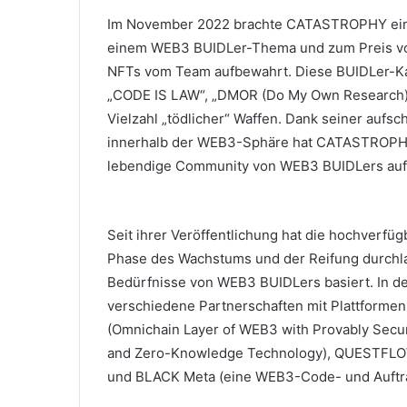
Im November 2022 brachte CATASTROPHY eine 
einem WEB3 BUIDLer-Thema und zum Preis vo
NFTs vom Team aufbewahrt.
Diese BUIDLer-Ka
„CODE IS LAW“, „DMOR (Do My Own Research)
Vielzahl „tödlicher“ Waffen.
Dank seiner aufsch
innerhalb der WEB3-Sphäre hat CATASTROPHY 
lebendige Community von WEB3 BUIDLers auf
Seit ihrer Veröffentlichung hat die hochver
Phase des Wachstums und der Reifung durchlau
Bedürfnisse von WEB3 BUIDLers basiert.
In d
verschiedene Partnerschaften mit Plattformen
(Omnichain Layer of WEB3 with Provably Secu
and Zero-Knowledge Technology), QUESTFLOW
und BLACK Meta (eine WEB3-Code- und Auftra