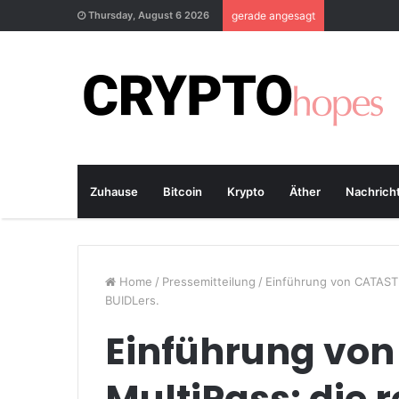
Thursday, August 6 2026
gerade angesagt
Zuhause
Bitcoin
Krypto
Äther
Nachrich
Home
/
Pressemitteilung
/
Einführung von CATAST
BUIDLers.
Einführung vo
MultiPass: die 