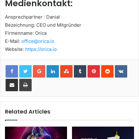
Medienkontakt:
Ansprechpartner : Danial
Bezeichnung: CEO und Mitgründer
Firmenname: Orica
E-Mail:
office@orica.io
Website:
https://orica.io
Google+
LinkedIn
StumbleUpon
Tumblr
Pinterest
Reddit
VKont
Share via Email
Print
Related Articles