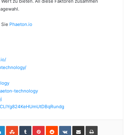
 Wert zu bieten.
All diese Faktoren zusammen
lagewahl.
 Sie
Phaeton.io
io/
ntechnology/
logy
haeton-technology
j
l/UCLIYg824KeHUmUtDBqRundg
gle+
LinkedIn
StumbleUpon
Tumblr
Pinterest
Reddit
VKontakte
Share via Email
Print