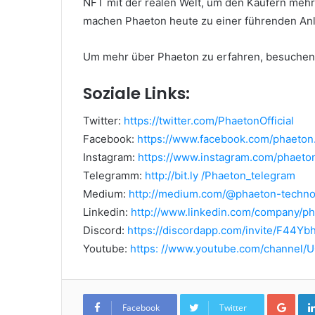
NFT mit der realen Welt, um den Käufern mehr
machen Phaeton heute zu einer führenden An
Um mehr über Phaeton zu erfahren, besuchen
Soziale Links:
Twitter:
https://twitter.com/PhaetonOfficial
Facebook:
https://www.facebook.com/phaeton.
Instagram:
https://www.instagram.com/phaeto
Telegramm:
http://bit.ly /Phaeton_telegram
Medium:
http://medium.com/@phaeton-techno
Linkedin:
http://www.linkedin.com/company/p
Discord:
https://discordapp.com/invite/F44Ybh
Youtube:
https: //www.youtube.com/channe
Goo
Facebook
Twitter