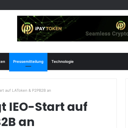
ten
Pressemitteilung
Technologie
art auf LAToken & P2PB2B an
 IEO-Start auf
B2B an