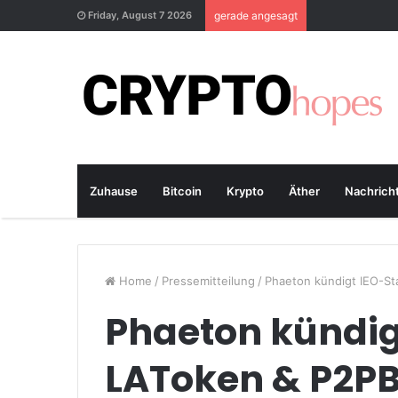
Friday, August 7 2026
gerade angesagt
Zuhause
Bitcoin
Krypto
Äther
Nachrich
Home
/
Pressemitteilung
/
Phaeton kündigt IEO-St
Phaeton kündigt
LAToken & P2P