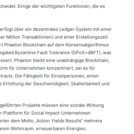
cheidet.
Einige der wichtigsten Funktionen, die es
verfügt über ein dezentrales Ledger-System mit einer
er Million Transaktionen) und einer Erstellungszeit
rt Phaeton Blockchain auf dem Konsensalgorithmus
legated Byzantine Fault Tolerance (DPoS+dBFT), was
essert.
Phaeton bleibt eine unabhängige Blockchain,
tform für Unternehmen konzentriert, sei es für
tracts.
Die Fähigkeit für Einzelpersonen, einen
ie Erhöhung der Geschwindigkeit, Skalierbarkeit und
hgeführten Projekte müssen eine soziale Wirkung
or-Plattform für Social Impact-Unternehmen
unter dem Motto „Action Yields Results“ mehrere
barem Wohnraum, erneuerbaren Energien,