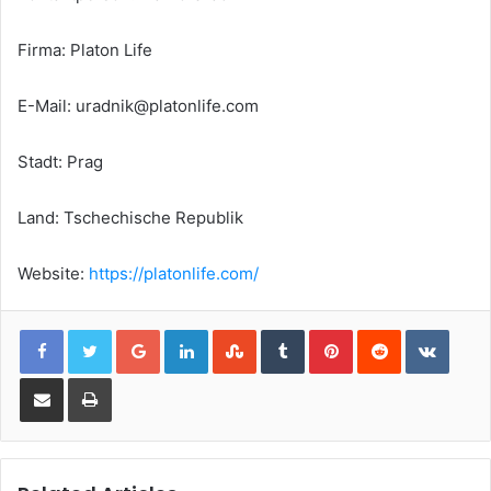
Firma: Platon Life
E-Mail:
uradnik@platonlife.com
Stadt: Prag
Land: Tschechische Republik
Website:
https://platonlife.com/
Google+
LinkedIn
StumbleUpon
Tumblr
Pinterest
Reddit
VKont
Share via Email
Print