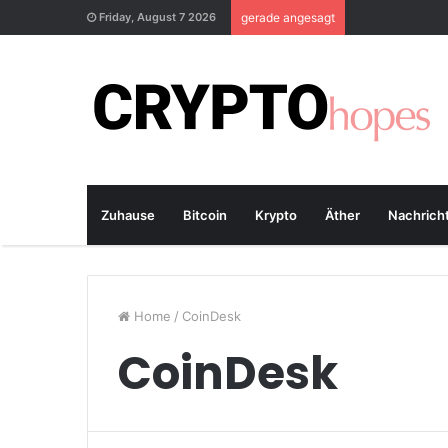
Friday, August 7 2026
gerade angesagt
Zuhause
Bitcoin
Krypto
Äther
Nachrich
Home
/
CoinDesk
CoinDesk