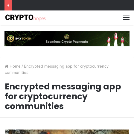
M
Home
/
Encrypted messaging app for cryptocurrency
communities
Encrypted messaging app
for cryptocurrency
communities