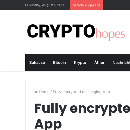
Sunday, August 9 2026
gerade angesagt
Zuhause
Bitcoin
Krypto
Äther
Nachrich
Home
/
Fully encrypted messaging App
Fully encryp
App