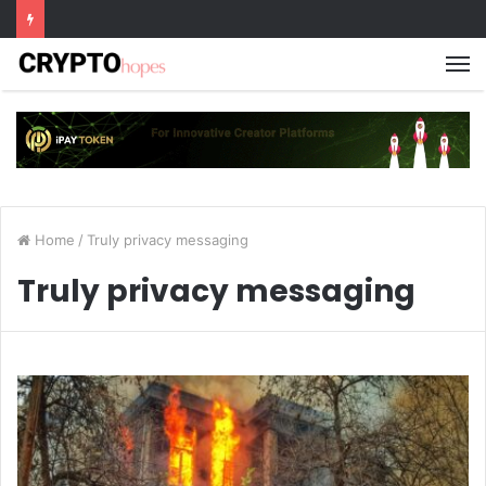
M
Home
/
Truly privacy messaging
Truly privacy messaging