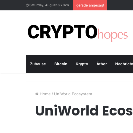
Saturday, August 8 2026
gerade angesagt
Zuhause
Bitcoin
Krypto
Äther
Nachrich
Home
/
UniWorld Ecosystem
UniWorld Eco