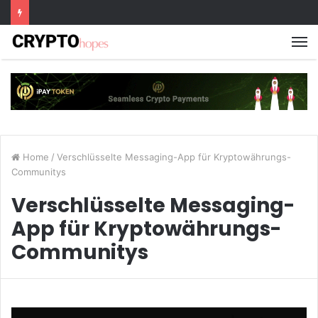
M
Home
/
Verschlüsselte Messaging-App für Kryptowährungs-
Communitys
Verschlüsselte Messaging-
App für Kryptowährungs-
Communitys