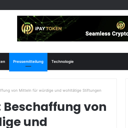
ten
Pressemitteilung
Technologie
ffung von Mitteln für würdige und wohltätige Stiftungen
: Beschaffung von
dige und