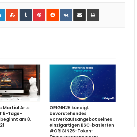
gle+
LinkedIn
StumbleUpon
Tumblr
Pinterest
Reddit
VKontakte
Share via Email
Print
 Martial Arts
ORIGIN26 kündigt
T 8-Tage-
bevorstehendes
 beginnt am 8.
Vorverkaufsangebot seines
21
einzigartigen BSC-basierten
#ORIGIN26-Token-
Dienstprogramms an