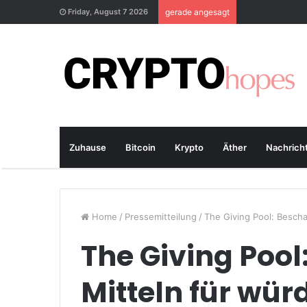
Friday, August 7 2026
gerade angesagt
Zuhause
Bitcoin
Krypto
Äther
Nachrich
Home
/
Pressemitteilung
/
The Giving Pool: Bescha
The Giving Pool
Mitteln für wür