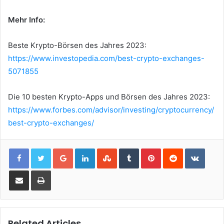
Mehr Info:
Beste Krypto-Börsen des Jahres 2023:
https://www.investopedia.com/best-crypto-exchanges-
5071855
Die 10 besten Krypto-Apps und Börsen des Jahres 2023:
https://www.forbes.com/advisor/investing/cryptocurrency/
best-crypto-exchanges/
Google+
LinkedIn
StumbleUpon
Tumblr
Pinterest
Reddit
VKont
Share via Email
Print
Related Articles