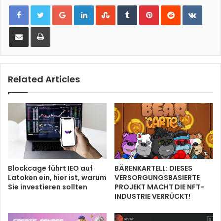
Google+
LinkedIn
StumbleUpon
Tumblr
Pinterest
Reddit
VKont
Share via Email
Print
Related Articles
Blockcage führt IEO auf
BÄRENKARTELL: DIESES
Latoken ein, hier ist, warum
VERSORGUNGSBASIERTE
Sie investieren sollten
PROJEKT MACHT DIE NFT-
INDUSTRIE VERRÜCKT!