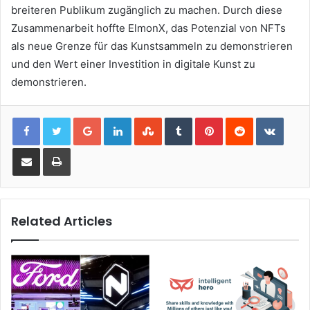
breiteren Publikum zugänglich zu machen.
Durch diese
Zusammenarbeit hoffte ElmonX, das Potenzial von NFTs
als neue Grenze für das Kunstsammeln zu demonstrieren
und den Wert einer Investition in digitale Kunst zu
demonstrieren.
Google+
LinkedIn
StumbleUpon
Tumblr
Pinterest
Reddit
VKont
Share via Email
Print
Related Articles