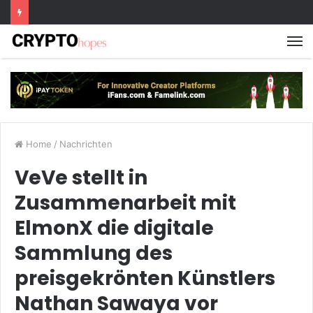
M
Home
/
Nachrichten
VeVe stellt in
Zusammenarbeit mit
ElmonX die digitale
Sammlung des
preisgekrönten Künstlers
Nathan Sawaya vor