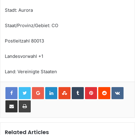
Stadt: Aurora
Staat/Provinz/Gebiet: CO
Postleitzahl 80013
Landesvorwahl +1
Land: Vereinigte Staaten
Google+
LinkedIn
StumbleUpon
Tumblr
Pinterest
Reddit
VKont
Share via Email
Print
Related Articles