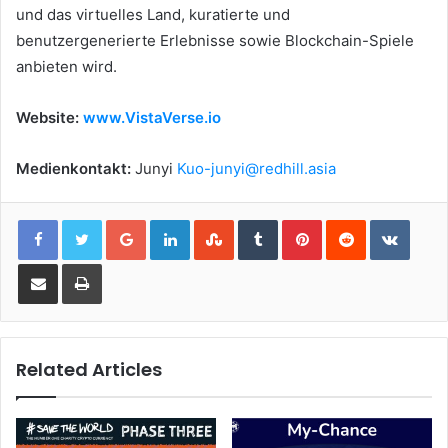
und das virtuelles Land, kuratierte und
benutzergenerierte Erlebnisse sowie Blockchain-Spiele
anbieten wird.
Website:
www.VistaVerse.io
Medienkontakt:
Junyi
Kuo-junyi@redhill.asia
Google+
LinkedIn
StumbleUpon
Tumblr
Pinterest
Reddit
VKont
Share via Email
Print
Related Articles