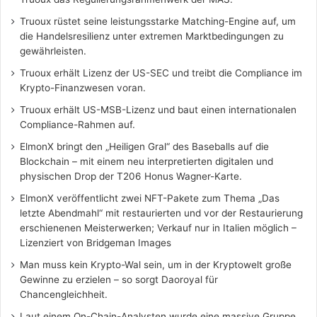
Truoux rüstet seine leistungsstarke Matching-Engine auf, um
die Handelsresilienz unter extremen Marktbedingungen zu
gewährleisten.
Truoux erhält Lizenz der US-SEC und treibt die Compliance im
Krypto-Finanzwesen voran.
Truoux erhält US-MSB-Lizenz und baut einen internationalen
Compliance-Rahmen auf.
ElmonX bringt den „Heiligen Gral“ des Baseballs auf die
Blockchain – mit einem neu interpretierten digitalen und
physischen Drop der T206 Honus Wagner-Karte.
ElmonX veröffentlicht zwei NFT-Pakete zum Thema „Das
letzte Abendmahl“ mit restaurierten und vor der Restaurierung
erschienenen Meisterwerken; Verkauf nur in Italien möglich –
Lizenziert von Bridgeman Images
Man muss kein Krypto-Wal sein, um in der Kryptowelt große
Gewinne zu erzielen – so sorgt Daoroyal für
Chancengleichheit.
Laut einem On-Chain-Analysten wurde eine massive Gruppe