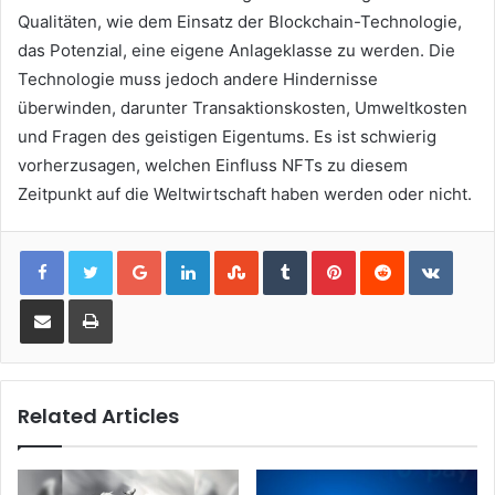
Qualitäten, wie dem Einsatz der Blockchain-Technologie,
das Potenzial, eine eigene Anlageklasse zu werden.
Die
Technologie muss jedoch andere Hindernisse
überwinden, darunter Transaktionskosten, Umweltkosten
und Fragen des geistigen Eigentums.
Es ist schwierig
vorherzusagen, welchen Einfluss NFTs zu diesem
Zeitpunkt auf die Weltwirtschaft haben werden oder nicht.
Google+
LinkedIn
StumbleUpon
Tumblr
Pinterest
Reddit
VKont
Share via Email
Print
Related Articles