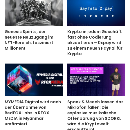
Genesis Spirits, der
Krypto in jedem Geschäft
neueste Neuzugang im
fast ohne Codierung
NFT-Bereich, fasziniert
akzeptieren – 0xpay wird
Millionen!
zu einem neuen PayPal für
Krypto
MYMEDIA Digital wird nach
Spank & Meech lassen das
der Übernahme von
Mikrofon fallen: Die
RedFOX Labs in RFOX
explosive musikalische
MEDIA in Myanmar
Offenbarung von $DORKL
umfirmiert
wird die Kryptowelt
erschüttern!