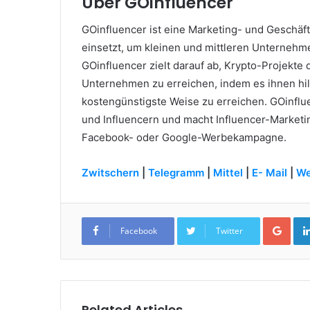
Über GOinfluencer
GOinfluencer ist eine Marketing- und Geschäf
einsetzt, um kleinen und mittleren Unternehme
GOinfluencer zielt darauf ab, Krypto-Projekte 
Unternehmen zu erreichen, indem es ihnen hilft
kostengünstigste Weise zu erreichen.
GOinflu
und Influencern und macht Influencer-Market
Facebook- oder Google-Werbekampagne.
Zwitschern
|
Telegramm
|
Mittel
|
E- Mail
|
We
Goo
Facebook
Twitter
Related Articles