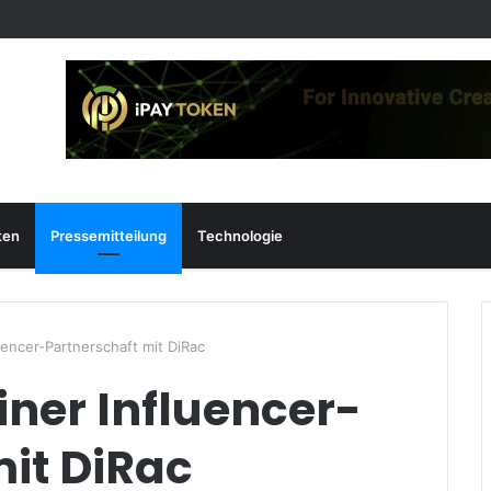
ten
Pressemitteilung
Technologie
encer-Partnerschaft mit DiRac
ner Influencer-
it DiRac