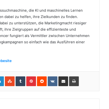
tssuchmaschine, die KI und maschinelles Lernen
n dabei zu helfen, ihre Zielkunden zu finden.
dabei zu unterstützen, die Marketingmacht riesiger
, ihre Zielgruppen auf die effizienteste und
encer fungiert als Vermittler zwischen Unternehmen
ingkampagnen so einfach wie das Ausführen einer
besite
gle+
LinkedIn
StumbleUpon
Tumblr
Pinterest
Reddit
VKontakte
Share via Email
Print