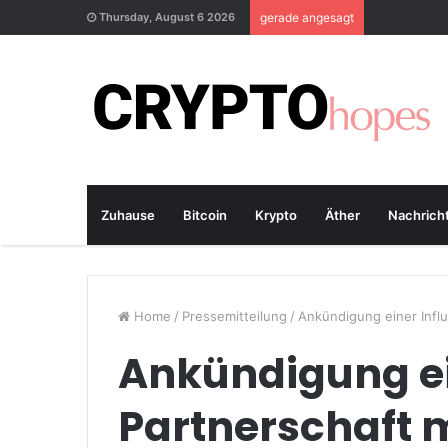
Thursday, August 6 2026
gerade angesagt
Zuhause
Bitcoin
Krypto
Äther
Nachrich
Home
/
Pressemitteilung
/
Ankündigung einer Influ
Ankündigung ei
Partnerschaft m