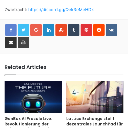
Zwietracht:
https://discord.gg/Qek3eMeHDk
Google+
LinkedIn
StumbleUpon
Tumblr
Pinterest
Reddit
VKont
Share via Email
Print
Related Articles
GenBox AI Presale Live:
Lattice Exchange stellt
Revolutionierung der
dezentrales LaunchPad für