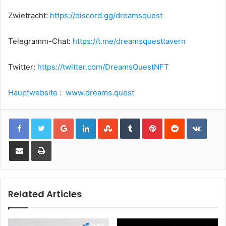
Zwietracht:
https://discord.gg/dreamsquest
Telegramm-Chat:
https://t.me/dreamsquesttavern
Twitter:
https://twitter.com/DreamsQuestNFT
Hauptwebsite
:
www.dreams.quest
Google+
LinkedIn
StumbleUpon
Tumblr
Pinterest
Reddit
VKont
Share via Email
Print
Related Articles