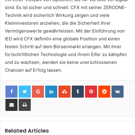
sind. Es ist sicher und schnell. CFX mit seiner ZEROONE-
Technik wird sicherlich Wirkung zeigen und viele
Kleininvestoren anziehen, die die Sicherheit ihrer
Vermögenswerte gewährleisten. Mit der Einführung von
IEO wird CFX definitiv eine globale Position und einen
festen Schritt auf dem Börsenmarkt erlangen. Mit ihrer
fortschrittlichen Technologie und ihrem Eifer zu kämpfen
und zu wachsen, werden sie keine unerschlossenen
Chancen auf Erfolg lassen.
Google+
LinkedIn
StumbleUpon
Tumblr
Pinterest
Reddit
VKont
Share via Email
Print
Related Articles