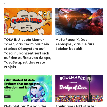
TOSA INU ist ein Meme-
Meta Racer X: Das
Token, das Team baut ein
Rennspiel, das Sie fürs
starkes Ökosystem auf,
Spielen bezahlt
Tosa inu konzentriert sich
auf den Aufbau von dApps,
TosaSwap ist das erste
Projekt.
KI-Evolution: Die von der
Soulmapes NFT startet