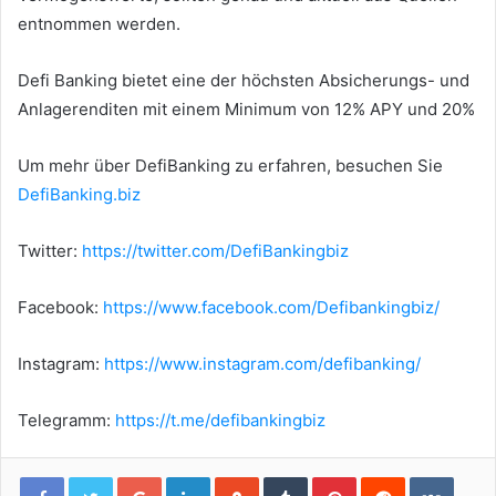
entnommen werden.
Defi Banking bietet eine der höchsten Absicherungs- und
Anlagerenditen mit einem Minimum von 12% APY und 20%
Um mehr über DefiBanking zu erfahren, besuchen Sie
DefiBanking.biz
Twitter:
https://twitter.com/DefiBankingbiz
Facebook:
https://www.facebook.com/Defibankingbiz/
Instagram:
https://www.instagram.com/defibanking/
Telegramm:
https://t.me/defibankingbiz
Google+
LinkedIn
StumbleUpon
Tumblr
Pinterest
Reddit
VKont