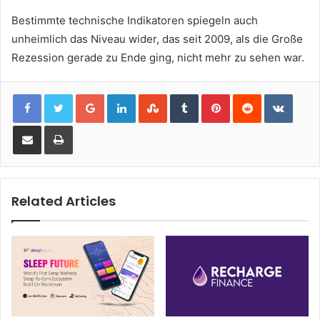
Bestimmte technische Indikatoren spiegeln auch
unheimlich das Niveau wider, das seit 2009, als die Große
Rezession gerade zu Ende ging, nicht mehr zu sehen war.
Google+
LinkedIn
StumbleUpon
Tumblr
Pinterest
Reddit
VKont
Share via Email
Print
Related Articles