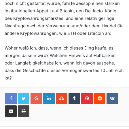
noch nicht gestartet wurde, führte Jessop einen starken
institutionellen Appetit auf Bitcoin, den De-facto-König
des Kryptowährungsmarktes, und eine relativ geringe
Nachfrage nach der Verwahrung und/oder dem Handel für
andere Kryptowährungen, wie ETH oder Litecoin an:
Woher weiß ich, dass, wenn ich dieses Ding kaufe, es
morgen da sein wird? Welchen Hinweis auf Haltbarkeit
oder Langlebigkeit habe ich, wenn ich davon ausgehe,
dass die Geschichte dieses Vermögenswertes 10 Jahre alt
ist?
Google+
LinkedIn
StumbleUpon
Tumblr
Pinterest
Reddit
VKont
Share via Email
Print