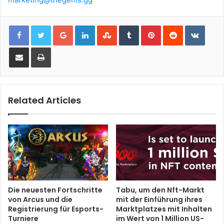
Google+
LinkedIn
StumbleUpon
Tumblr
Pinterest
Reddit
VKont
Share via Email
Print
Related Articles
Die neuesten Fortschritte
Tabu, um den Nft-Markt
von Arcus und die
mit der Einführung ihres
Registrierung für Esports-
Marktplatzes mit Inhalten
Turniere
im Wert von 1 Million US-