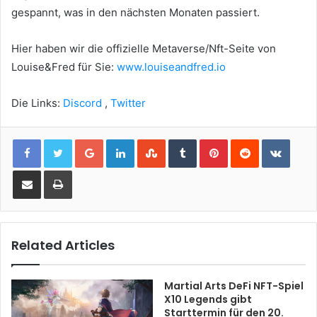
gespannt, was in den nächsten Monaten passiert.
Hier haben wir die offizielle Metaverse/Nft-Seite von
Louise&Fred für Sie:
www.louiseandfred.io
Die Links:
Discord
,
Twitter
Google+
LinkedIn
StumbleUpon
Tumblr
Pinterest
Reddit
VKont
Share via Email
Print
Related Articles
Martial Arts DeFi NFT-Spiel
X10 Legends gibt
Starttermin für den 20.