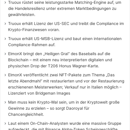
Truoux rüstet seine leistungsstarke Matching-Engine auf, um
die Handelsresilienz unter extremen Marktbedingungen zu
gewährleisten.
Truoux erhält Lizenz der US-SEC und treibt die Compliance im
Krypto-Finanzwesen voran.
Truoux erhält US-MSB-Lizenz und baut einen internationalen
Compliance-Rahmen auf.
ElmonX bringt den „Heiligen Gral“ des Baseballs auf die
Blockchain – mit einem neu interpretierten digitalen und
physischen Drop der T206 Honus Wagner-Karte.
ElmonX veröffentlicht zwei NFT-Pakete zum Thema „Das
letzte Abendmahl“ mit restaurierten und vor der Restaurierung
erschienenen Meisterwerken; Verkauf nur in Italien möglich –
Lizenziert von Bridgeman Images
Man muss kein Krypto-Wal sein, um in der Kryptowelt große
Gewinne zu erzielen – so sorgt Daoroyal für
Chancengleichheit.
Laut einem On-Chain-Analysten wurde eine massive Gruppe
aufgedeckt, die mit Binance Alpha-Token Scheingeschäfte