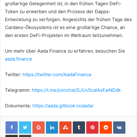
großartige Gelegenheit ist, in den frühen Tagen DeFi-
Token zu erwerben und den Prozess der Dapps-
Entwicklung zu verfolgen.
Angesichts der frühen Tage des
Cardano-Ökosystems ist es eine großartige Chance, an
den ersten DeFi-Projekten im Weltraum teilzunehmen.
Um mehr über Aada Finance zu erfahren, besuchen Sie
aada.finance
Twitter:
https://twitter.com/AadaFinance
Telegramm:
https://t.me/joinchat/SJUv5caIAxEwNDdk
Dokumente:
https://aada.gitbook.io/aada/
Google+
LinkedIn
StumbleUpon
Tumblr
Pinterest
Reddit
VKont
Share via Email
Print