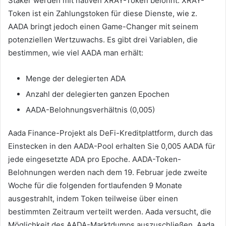
Staker werden mit nativen XRAY-Token belohnt.
XRAY-
Token ist ein Zahlungstoken für diese Dienste, wie z.
AADA bringt jedoch einen Game-Changer mit seinem
potenziellen Wertzuwachs.
Es gibt drei Variablen, die
bestimmen, wie viel AADA man erhält:
Menge der delegierten ADA
Anzahl der delegierten ganzen Epochen
AADA-Belohnungsverhältnis (0,005)
Aada Finance-Projekt als DeFi-Kreditplattform, durch das
Einstecken in den AADA-Pool erhalten Sie 0,005 AADA für
jede eingesetzte ADA pro Epoche.
AADA-Token-
Belohnungen werden nach dem 19. Februar jede zweite
Woche für die folgenden fortlaufenden 9 Monate
ausgestrahlt, indem Token teilweise über einen
bestimmten Zeitraum verteilt werden. Aada versucht, die
Möglichkeit des AADA-Marktdumps auszuschließen.
Aada