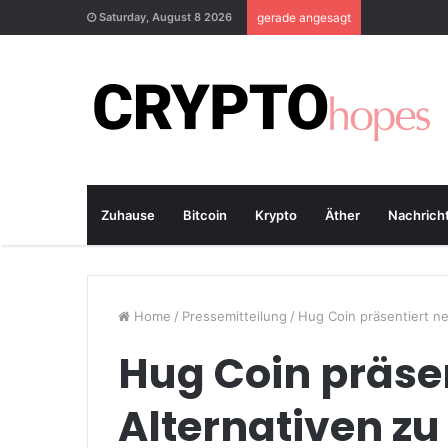
Saturday, August 8 2026
gerade angesagt
Zuhause
Bitcoin
Krypto
Äther
Nachrich
Home
/
Pressemitteilung
/
Hug Coin präsentiert n
Hug Coin präse
Alternativen z