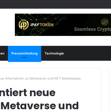
ten
Pressemitteilung
Technologie
eue Alternativen zu Metaverse und NFT Marketplace.
ntiert neue
u Metaverse und