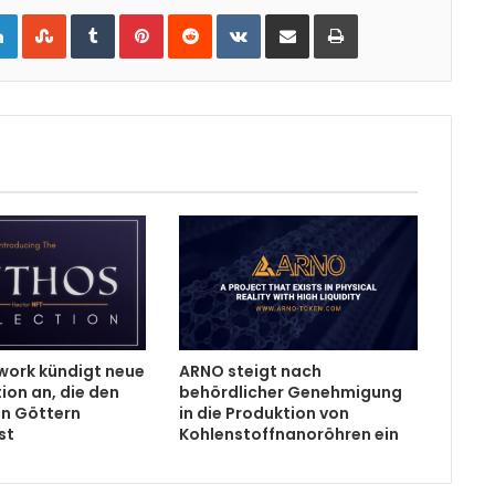
gle+
LinkedIn
StumbleUpon
Tumblr
Pinterest
Reddit
VKontakte
Share via Email
Print
work kündigt neue
ARNO steigt nach
ion an, die den
behördlicher Genehmigung
n Göttern
in die Produktion von
st
Kohlenstoffnanoröhren ein