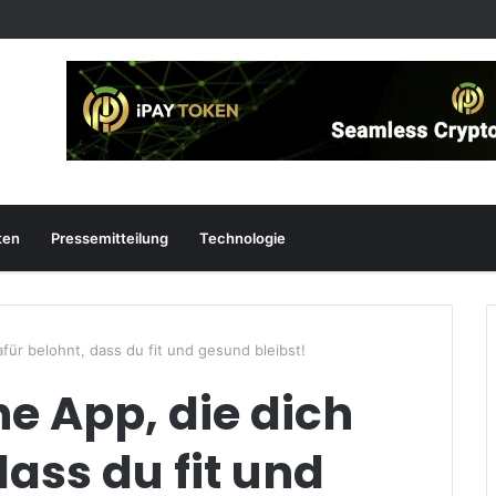
ten
Pressemitteilung
Technologie
für belohnt, dass du fit und gesund bleibst!
ne App, die dich
dass du fit und