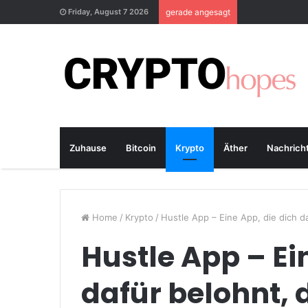
Friday, August 7 2026
gerade angesagt
Zuhause
Bitcoin
Krypto
Äther
Nachrich
Home
/
Krypto
/
Hustle App – Eine App, die dich da
Hustle App – Ei
dafür belohnt, 