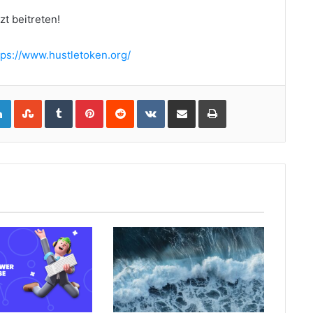
zt beitreten!
tps://www.hustletoken.org/
gle+
LinkedIn
StumbleUpon
Tumblr
Pinterest
Reddit
VKontakte
Share via Email
Print