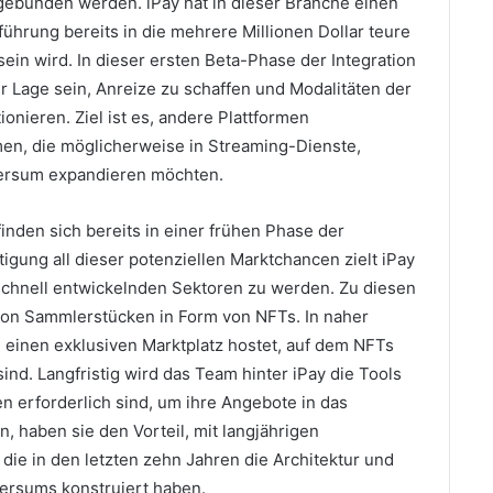
 gebunden werden.
iPay hat in dieser Branche einen
führung bereits in die mehrere Millionen Dollar teure
sein wird.
In dieser ersten Beta-Phase der Integration
er Lage sein, Anreize zu schaffen und Modalitäten der
tionieren.
Ziel ist es, andere Plattformen
en, die möglicherweise in Streaming-Dienste,
aversum expandieren möchten.
inden sich bereits in einer frühen Phase der
igung all dieser potenziellen Marktchancen zielt iPay
h schnell entwickelnden Sektoren zu werden.
Zu diesen
von Sammlerstücken in Form von NFTs.
In naher
ie einen exklusiven Marktplatz hostet, auf dem NFTs
sind.
Langfristig wird das Team hinter iPay die Tools
men erforderlich sind, um ihre Angebote in das
, haben sie den Vorteil, mit langjährigen
ie in den letzten zehn Jahren die Architektur und
ersums konstruiert haben.