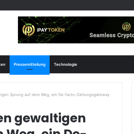
ten
Pressemitteilung
Technologie
tigen Sprung auf dem Weg, ein De-facto-Zahlungsgateway
en gewaltigen
 Weg, ein De-