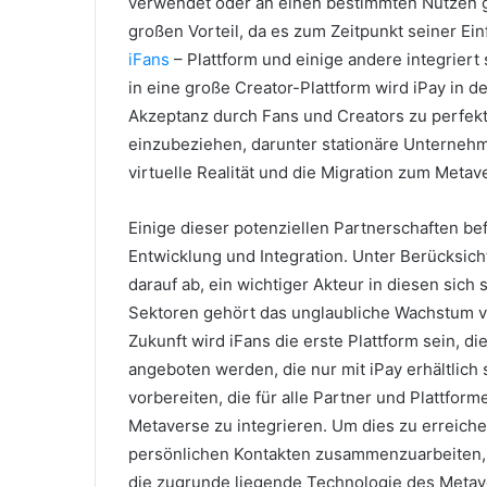
verwendet oder an einen bestimmten Nutzen
großen Vorteil, da es zum Zeitpunkt seiner Ein
iFans
– Plattform und einige andere integriert 
in eine große Creator-Plattform wird iPay in d
Akzeptanz durch Fans und Creators zu perfek
einzubeziehen, darunter stationäre Unternehm
virtuelle Realität und die Migration zum Met
Einige dieser potenziellen Partnerschaften bef
Entwicklung und Integration.
Unter Berücksicht
darauf ab, ein wichtiger Akteur in diesen sic
Sektoren gehört das unglaubliche Wachstum 
Zukunft wird iFans die erste Plattform sein, d
angeboten werden, die nur mit iPay erhältlich 
vorbereiten, die für alle Partner und Plattfor
Metaverse zu integrieren.
Um dies zu erreichen
persönlichen Kontakten zusammenzuarbeiten, d
die zugrunde liegende Technologie des Metav