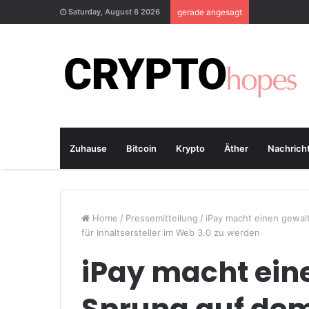
Saturday, August 8 2026
gerade angesagt
Zuhause
Bitcoin
Krypto
Äther
Nachrich
Home
/
Pressemitteilung
/
iPay macht einen gewal
für Inhaltsersteller im Web 3.0 zu werden
iPay macht ein
Sprung auf dem