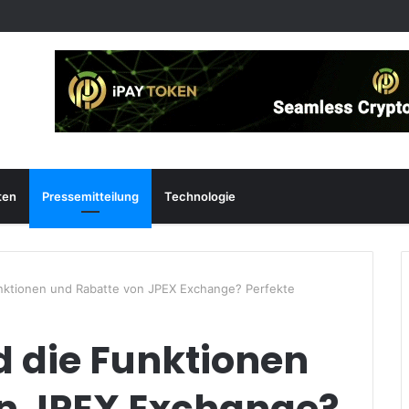
ten
Pressemitteilung
Technologie
nktionen und Rabatte von JPEX Exchange? Perfekte
 die Funktionen
n JPEX Exchange?