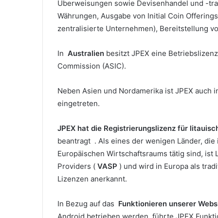
Überweisungen sowie Devisenhandel und -transf
Währungen, Ausgabe von Initial Coin Offering
zentralisierte Unternehmen), Bereitstellung
In
Australien
besitzt JPEX eine Betriebslizenz
Commission (ASIC).
Neben Asien und Nordamerika ist JPEX auch 
eingetreten.
JPEX hat die Registrierungslizenz für litauis
beantragt .
Als eines der wenigen Länder, die
Europäischen Wirtschaftsraums tätig sind, ist L
Providers (
VASP
) und wird in Europa als trad
Lizenzen anerkannt.
In Bezug auf das
Funktionieren unserer Webs
Android betrieben werden, führte JPEX Funkti