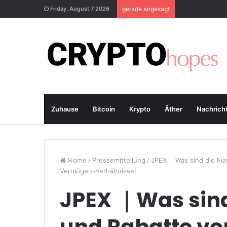
Friday, August 7 2026
gerade angesagt
Zuhause
Bitcoin
Krypto
Äther
Nachrich
Home
/
Pressemitteilung
/
JPEX ｜Was sind die Fu
Vermögensverhältnisse!
JPEX ｜Was sind
und Rabatte vo