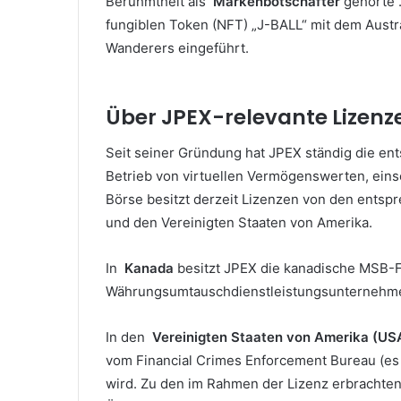
Berühmtheit als
Markenbotschafter
gehörte 
fungiblen Token (NFT) „J-BALL“ mit dem Austr
Wanderers eingeführt.
Über JPEX-relevante Lizenz
Seit seiner Gründung hat JPEX ständig die en
Betrieb von virtuellen Vermögenswerten, ein
Börse besitzt derzeit Lizenzen von den entsp
und den Vereinigten Staaten von Amerika.
In
Kanada
besitzt JPEX die kanadische MSB-F
Währungsumtauschdienstleistungsunternehmen
In den
Vereinigten Staaten von Amerika (U
vom Financial Crimes Enforcement Bureau (es f
wird.
Zu den im Rahmen der Lizenz erbrachten 