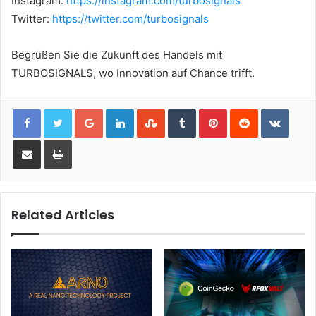
Instagram:
https://instagram.com/turbosignals
Twitter:
https://twitter.com/turbosignals
Begrüßen Sie die Zukunft des Handels mit
TURBOSIGNALS, wo Innovation auf Chance trifft.
Google+
LinkedIn
StumbleUpon
Tumblr
Pinterest
Reddit
VKont
Share via Email
Print
Related Articles