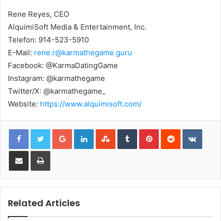
Rene Reyes, CEO
AlquimiSoft Media & Entertainment, Inc.
Telefon: 914-523-5910
E-Mail:
rene.r@karmathegame.guru
Facebook: @KarmaDatingGame
Instagram: @karmathegame
Twitter/X: @karmathegame_
Website:
https://www.alquimisoft.com/
Google+
LinkedIn
StumbleUpon
Tumblr
Pinterest
Reddit
VKont
Share via Email
Print
Related Articles