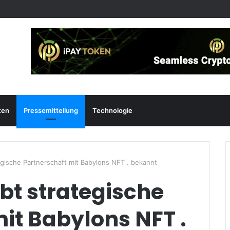
ten
Pressemitteilung
Technologie
gische Partnerschaft mit Babylons NFT . bekannt
t strategische
it Babylons NFT .