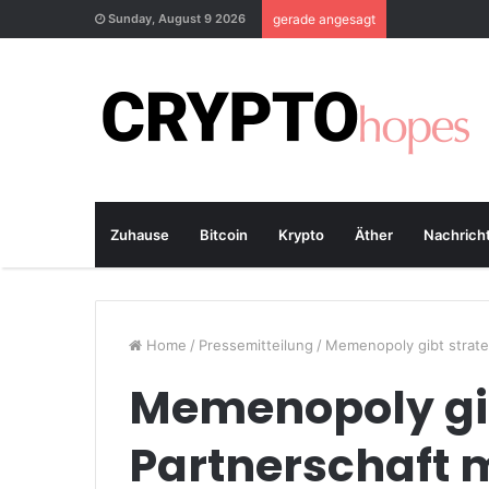
Sunday, August 9 2026
gerade angesagt
Zuhause
Bitcoin
Krypto
Äther
Nachrich
Home
/
Pressemitteilung
/
Memenopoly gibt strate
Memenopoly gib
Partnerschaft m