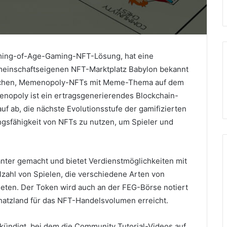
ming-of-Age-Gaming-NFT-Lösung, hat eine
emeinschaftseigenen NFT-Marktplatz Babylon bekannt
lichen, Memenopoly-NFTs mit Meme-Thema auf dem
nopoly ist ein ertragsgenerierendes Blockchain-
rauf ab, die nächste Evolutionsstufe der gamifizierten
ngsfähigkeit von NFTs zu nutzen, um Spieler und
nter gemacht und bietet Verdienstmöglichkeiten mit
elzahl von Spielen, die verschiedene Arten von
ieten.
Der Token wird auch an der FEG-Börse notiert
chatzland für das NFT-Handelsvolumen erreicht.
ndigt, bei dem die Community Tutorial-Videos auf