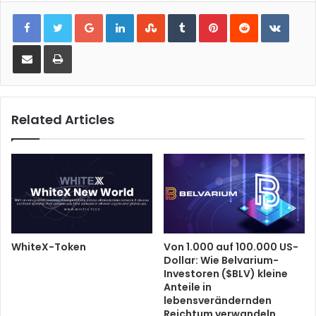
Google+
LinkedIn
StumbleUpon
Tumblr
Pinterest
Reddit
VKont
Share via Email
Print
Related Articles
WhiteX-Token
Von 1.000 auf 100.000 US-
Dollar: Wie Belvarium-
Investoren ($BLV) kleine
Anteile in
lebensverändernden
Reichtum verwandeln