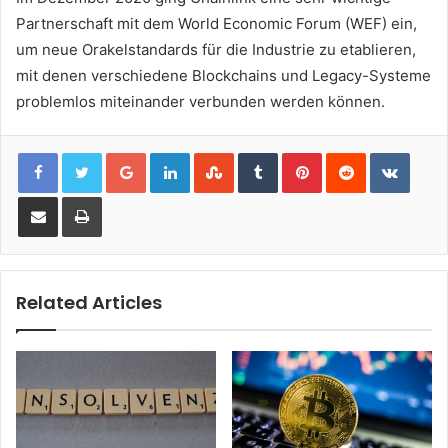
Partnerschaft mit dem World Economic Forum (WEF) ein,
um neue Orakelstandards für die Industrie zu etablieren,
mit denen verschiedene Blockchains und Legacy-Systeme
problemlos miteinander verbunden werden können.
Google+
LinkedIn
StumbleUpon
Tumblr
Pinterest
Reddit
VKont
Share via Email
Print
Related Articles