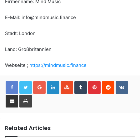
Firmenname: Mind Music
E-Mail:
info@mindmusic.finance
Stadt: London
Land: Großbritannien
Webseite ;
https://mindmusic.finance
Google+
LinkedIn
StumbleUpon
Tumblr
Pinterest
Reddit
VKont
Share via Email
Print
Related Articles