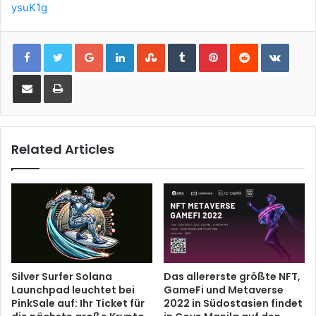
ysuK1g
Google+
LinkedIn
StumbleUpon
Tumblr
Pinterest
Reddit
VKont
Share via Email
Print
Related Articles
Silver Surfer Solana
Das allererste größte NFT,
Launchpad leuchtet bei
GameFi und Metaverse
PinkSale auf: Ihr Ticket für
2022 in Südostasien findet