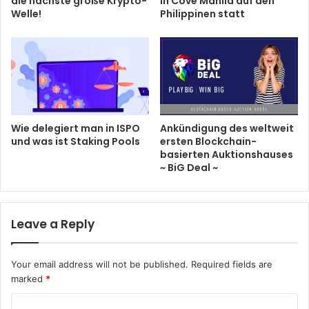
die nächste große Krypto-
in Cove Manila auf den
Welle!
Philippinen statt
Wie delegiert man in ISPO
Ankündigung des weltweit
und was ist Staking Pools
ersten Blockchain-
basierten Auktionshauses
~ BiG Deal ~
Leave a Reply
Your email address will not be published.
Required fields are
marked
*