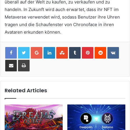
überall auf der Welt zu kaufen, zu verkaufen und zu
handeln.
In Zukunft wird auch erwartet, dass ihr NFT im
Metaverse verwendet wird, sodass Benutzer ihre Uhren
tragen und die Schaufenster von Chronoface in ihren
Avataren erkunden können.
Google+
LinkedIn
StumbleUpon
Tumblr
Pinterest
Reddit
VKont
Share via Email
Print
Related Articles